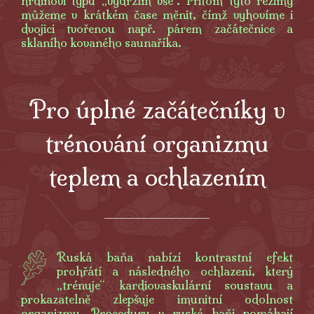
hrdinovi typu „vydržím vše“. Přitom tyto režimy
můžeme v krátkém čase měnit, čímž vyhovíme i
dvojici tvořenou např. párem začátečnice a
sklaního kovaného saunaříka.
Pro úplné začátečníky v
trénování organizmu
teplem a ochlazením
Ruská baňa nabízí kontrastní efekt
prohřátí a následného ochlazení, který
„trénuje“ kardiovaskulární soustavu a
prokazatelně zlepšuje imunitní odolnost
organizmu. Procedury v ruské baňi pomáhají