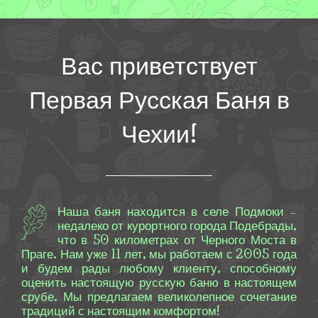
Вас приветствует
Первая Русская Баня в
Чехии!
Наша баня находится в селе Подмоки –
недалеко от курортного города Подебрады,
что в 50 километрах от Черного Моста в
Праге. Нам уже 11 лет, мы работаем с 2005 года
и будем рады любому клиенту, способному
оценить настоящую русскую баню в настоящем
срубе. Мы предлагаем великолепное сочетание
традиций с настоящим комфортом!