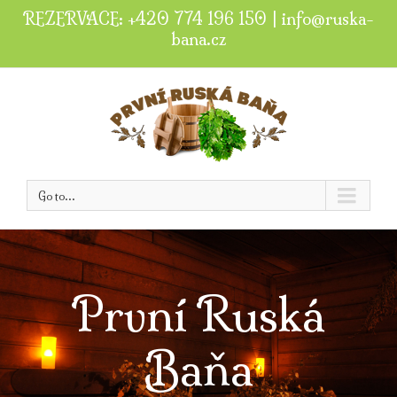
REZERVACE: +420 774 196 150
|
info@ruska-
bana.cz
Go to...
První Ruská
Baňa