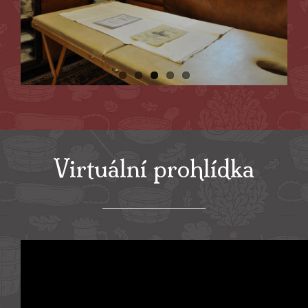
Virtuáln
í
prohlídka