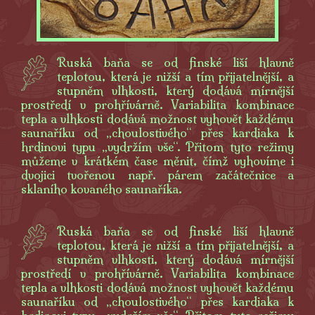
Ruská baňa se od finské liší hlavně
teplotou, která je nižší a tím přijatelnější, a
stupněm vlhkosti, který dodává mírnější
prostředí v prohřívárně. Variabilita kombinace
tepla a vlhkosti dodává možnost vyhovět každému
saunaříku od „choulostivého“ přes kardiaka k
hrdinovi typu „vydržím vše“. Přitom tyto režimy
můžeme v krátkém čase měnit, čímž vyhovíme i
dvojici tvořenou např. párem začátečnice a
sklaního kovaného saunaříka.
Ruská baňa se od finské liší hlavně
teplotou, která je nižší a tím přijatelnější, a
stupněm vlhkosti, který dodává mírnější
prostředí v prohřívárně. Variabilita kombinace
tepla a vlhkosti dodává možnost vyhovět každému
saunaříku od „choulostivého“ přes kardiaka k