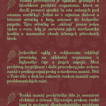
Hlavní procedurou je cyklické, gradující a
hloubkové prohřátí organizmu, která se
docílí pomocí vjeniků (u nás známých pod
názvem metličky). Jedná se o zejména dubové a
březové větvičky s listy, svázané do bohatého
pugetu. Tyto větvičky se „sklízejí“ pouze jeden
týden v roce, kdy je zaručena jejich mechanická
kvalita a maximální obsah účinných přírodních
látek.
Jednotlivé cykly s ochlazením oddělují
přestávky na zklidnění organizmu u
bylinného čaje a jiných nápojů. Mezi
prohřevy lze příjímat i další procedury jako solnou
nasáž s peelingovými prvky a medovou masáž. Péči
o Vaše tělo a duši lze zakončit ruskou masáží nejen
problematických míst.
Ruská masáž prohřátého těla je nesmírně
efektivní a účinná. Výrazným prvkem ruské
bani je možnost dlouhodobějšího prohřevu