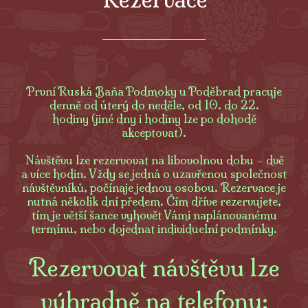
První Ruská Baňa Podmoky u Poděbrad pracuje
denně od úterý do neděle, od 10. do 22.
hodiny
(jiné dny i hodiny lze po dohodě
akceptovat).
Návštěvu lze rezervovat na libovolnou dobu – dvě
a více hodin. Vždy se jedná o uzavřenou společnost
návštěvníků, počínaje jednou osobou.
Rezervace je
nutná několik dní předem. Čím dříve rezervujete,
tím je větší šance vyhovět Vámi naplánovanému
termínu, nebo dojednat individuelní podmínky.
Rezervovat návštěvu lze
výhradně na telefonu: