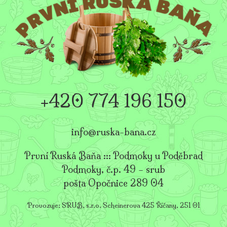
+420 774 196 150
info@ruska-bana.cz
První Ruská Baňa ::: Podmoky u Poděbrad
Podmoky, č.p. 49 – srub
pošta Opočnice 289 04
Provozuje: SRUB, s.r.o. Scheinerova 425 Říčany, 251 01