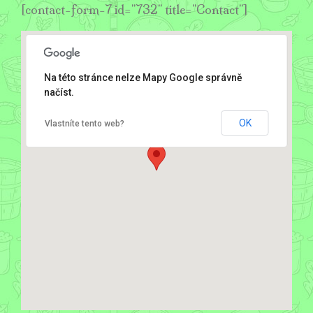
[contact-form-7 id="732" title="Contact"]
Na této stránce nelze Mapy Google správně
načíst.
OK
Vlastníte tento web?
První Ruská Baňa - Podmoky u Poděbrad