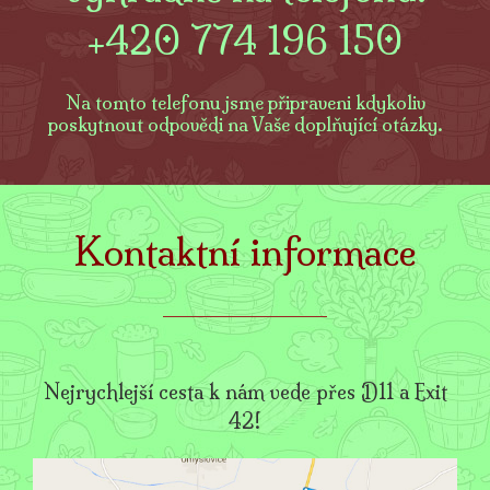
+420 774 196 150
Na tomto telefonu jsme připraveni kdykoliv
poskytnout odpovědi na Vaše doplňující otázky.
Kontaktní informace
Nejrychlejší cesta k nám vede přes D11 a Exit
42!